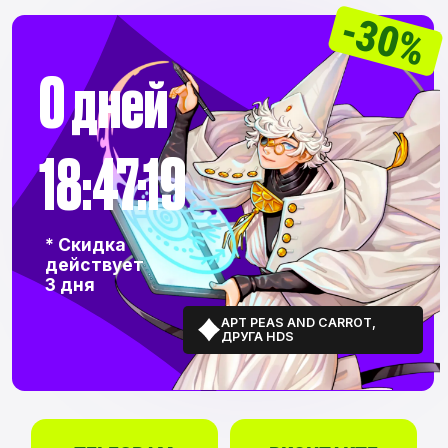
18:47:18
* Скидка
действует
3 дня
АРТ PEAS AND CARROT,
ДРУГА HDS
TELEGRAM
ВКОНТАКТЕ
Осознанное рисование
Понимать объем, форму и перспективу