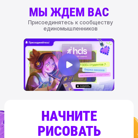
РАБОТА АННЫ
DZIKAWA,
ПРЕПОДАВАТЕЛЯ HDS
Подпишитесь на наши группы
Overpaint@yandex.ru
Адрес электронной почты
для любых обращений, а также
для заявлений о нарушении