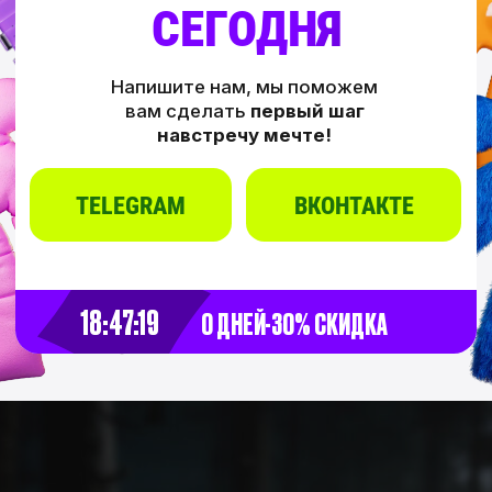
авторских и (или) смежных прав
hr@hd-school.ru
Для откликов на вакансии
collab@hd-school.ru
Для сотрудничества
+7 901 468-10-87
Телефон
Адрес
129 626, г. Москва, проспект Мира,
д. 102, стр. 31, помещение 5Н/3
Сведения об организации
Политика конфиденциальности
Обработка файлов cookie
Договор оферты
Пользовательское соглашение