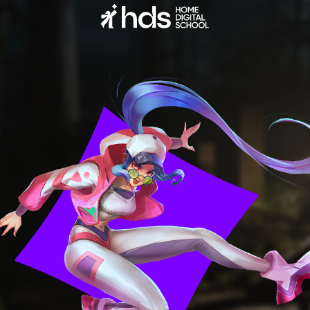
Общество с ограниченной ответственностью «ХОУМ ДИДЖИТАЛ СКУЛ»
ОГРН: 1247 700 708 496
Персональные данные физических лиц, включая фото- и видеоизображения,
используются на нашем сайте с согласия владельцев этих данных.
Для третьих лиц установлен запрет на любое использование персональных
данных, размещенных на нашем сайте.
Лицензия на осуществление образовательной деятельности
№ ЛО35−1298−77/1609 849,
выдана Министерством образования и науки города Москвы,
дата предоставления 10.12.2024
Все права защищены ©
HDS 2026