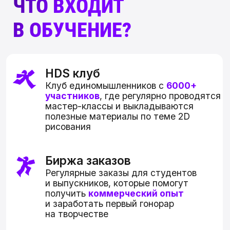
доступно 2 месяца
каникул:
их можно использовать по частям или
целиком
Фидбэк от профессионалов
Каждое домашнее задание ждет
детальный разбор
от действующего
2D-художника с опытом работы в арт-
индустрии
Очень много практики
Свыше
120 практических заданий
,
которые позволят вам отработать все
важные и необходимые навыки для
работы в творческой индустрии