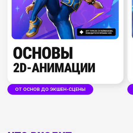
ЧТО ВХОДИТ
В ОБУЧЕНИЕ?
HDS клуб
Клуб единомышленников с
6000+
участников
, где регулярно проводятся
мастер-классы и выкладываются
полезные материалы по теме 2D
рисования
Биржа заказов
Регулярные заказы для студентов
и выпускников, которые помогут
получить
коммерческий опыт
и заработать первый гонорар
на творчестве
Каникулы
Мы понимаем, что во время обучения
студенту может понадобиться отдых.
поэтому каждому студенту